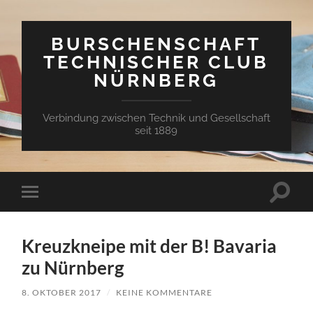
BURSCHENSCHAFT
TECHNISCHER CLUB
NÜRNBERG
Verbindung zwischen Technik und Gesellschaft
seit 1889
Suchfe
Mobile-
ein-/a
Menü
ein-/ausblenden
Kreuzkneipe mit der B! Bavaria
zu Nürnberg
8. OKTOBER 2017
/
KEINE KOMMENTARE