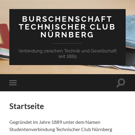
BURSCHENSCHAFT
TECHNISCHER CLUB
NÜRNBERG
Verbindung zwischen Technik und Gesellschaft
seit 1889
Suchfe
Mobile-
ein-/a
Menü
ein-/ausblenden
Startseite
Gegründet im Jahre 1889 unter dem Namen
Studentenverbindung Technischer Club Nürnberg