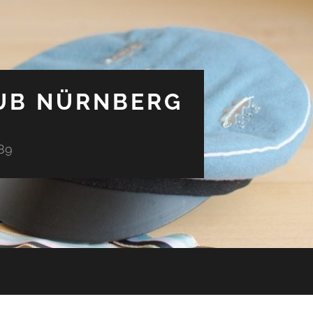
UB NÜRNBERG
89